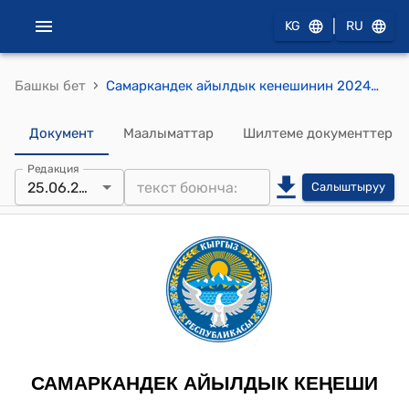
|
KG
RU
›
Башкы бет
Самаркандек айылдык кенешинин 2024-жылдын 25-июнундагы №80 "Самаркандек айыл өкмөтүнүн муниципалдык базарынын аймагынан батыш тарабына 0,40 га жер аянтына спорттук комплексти курууга макулдук берүү жөнүндө" токтому
Документ
Маалыматтар
Шилтеме документтер
Редакция
25.06.2024
Салыштыруу