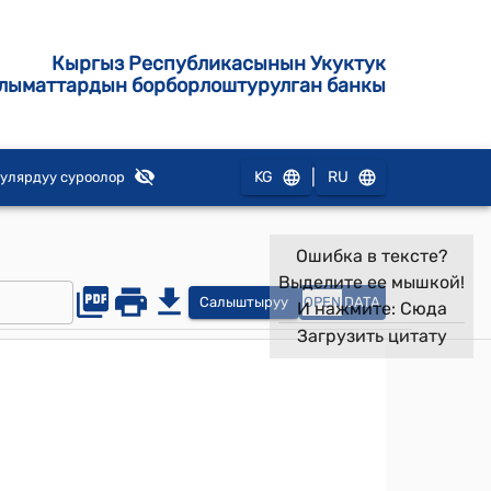
Кыргыз Республикасынын Укуктук
лыматтардын борборлоштурулган банкы
|
KG
RU
улярдуу суроолор
Ошибка в тексте?
Выделите ее мышкой!
Салыштыруу
OPEN
DATA
И нажмите:
Сюда
Загрузить цитату