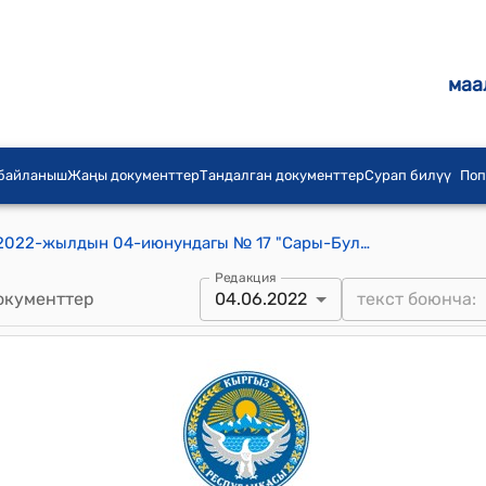
маа
 байланыш
Жаңы документтер
Тандалган документтер
Сурап билүү
Поп
Сары-Булуң айылдык кеңешинин 2022-жылдын 04-июнундагы № 17 "Сары-Булуң айыл аймагынында үй-бүлөлүк салтанаттарды жана маркумдарды эскерүү үрп-адаттарын тартипке келтирүү жөнүндө Жобону бекитүү жөнүндө" токтому
Редакция
окументтер
04.06.2022