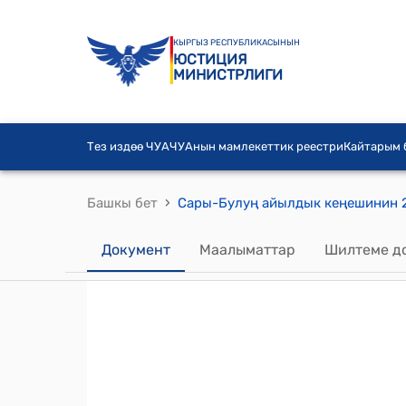
КЫРГЫЗ РЕСПУБЛИКАСЫНЫН
ЮСТИЦИЯ
МИНИСТРЛИГИ
Тез издөө ЧУА
ЧУАнын мамлекеттик реестри
Кайтарым
›
Башкы бет
Документ
Маалыматтар
Шилтеме д