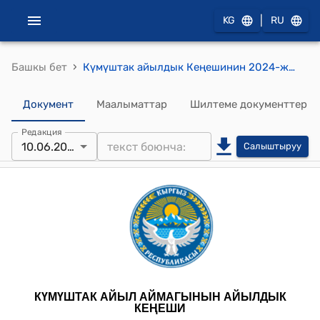
|
KG
RU
›
Башкы бет
Күмүштак айылдык Кеңешинин 2024-жылдын 10-июнундагы № 2 “Күмүштак” муниципалдык ишканасына караштуу Күмүштак айыл аймагындагы чоң Талас каналынын жээгинде жайгашкан №833 контурдагы “Көтөрмө” маассивиндеги суугат суу сордуруучу насосун Кыргыз Республикасынын суу ресурстары, айыл чарба жана кайра иштетүү өнөр жайы Министрлигине караштуу суу ресурстары кызматына өткөрүп берүү жөнүндө" токтому
Документ
Маалыматтар
Шилтеме документтер
Редакция
10.06.2024
Салыштыруу