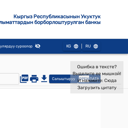
Кыргыз Республикасынын Укуктук
лыматтардын борборлоштурулган банкы
|
KG
RU
улярдуу суроолор
Ошибка в тексте?
Выделите ее мышкой!
Салыштыруу
OPEN
DATA
И нажмите:
Сюда
Загрузить цитату