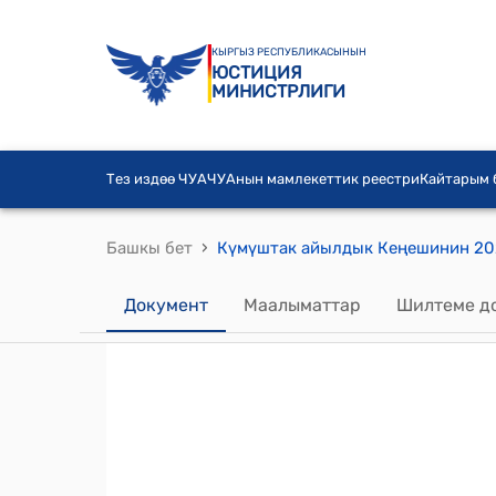
КЫРГЫЗ РЕСПУБЛИКАСЫНЫН
ЮСТИЦИЯ
МИНИСТРЛИГИ
Тез издөө ЧУА
ЧУАнын мамлекеттик реестри
Кайтарым
›
Башкы бет
Документ
Маалыматтар
Шилтеме д