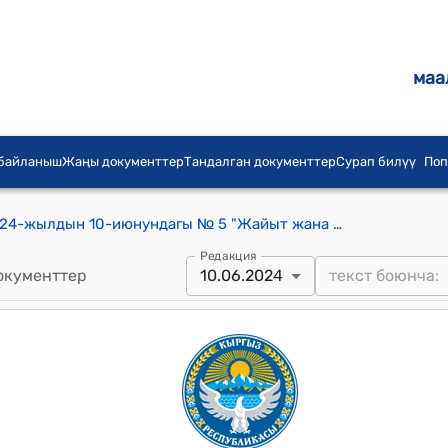
маа
 байланыш
Жаңы документтер
Тандалган документтер
Сурап билүү
Поп
Күмүштак айылдык Кеңешинин 2024-жылдын 10-июнундагы № 5 "Жайыт жана таштанды төлөмдөрүн Күмүштак айыл өкмөтүнүн аткаруу планынан алып салып “Күмүштак” муниципалдык ишканасына аткарууга өткөрүп берүү жөнүндө" токтому
Редакция
окументтер
10.06.2024