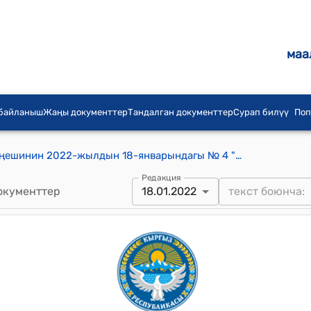
маа
 байланыш
Жаңы документтер
Тандалган документтер
Сурап билүү
Поп
Атай айыл аймагынын айылдык кеңешинин 2022-жылдын 18-январындагы № 4 "Атай айыл аймагынын айыл өкмөтүнүн элдик жыйынынын протоколун бекитип берүү жана Атай айылындагы ҮДТ №4 имаратын капиталдык ремонттон өткөрүү үчүн “Тогуз-Торо райондук өнүктүрүү фондусу” мекемесине долбоор даярдап сунуштоо жөнүндө" токтому
Редакция
окументтер
18.01.2022