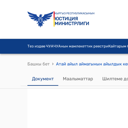
КЫРГЫЗ РЕСПУБЛИКАСЫНЫН
ЮСТИЦИЯ
МИНИСТРЛИГИ
Тез издөө ЧУА
ЧУАнын мамлекеттик реестри
Кайтарым
›
Башкы бет
Документ
Маалыматтар
Шилтеме д