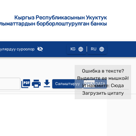
Кыргыз Республикасынын Укуктук
лыматтардын борборлоштурулган банкы
|
KG
RU
улярдуу суроолор
Ошибка в тексте?
Выделите ее мышкой!
Салыштыруу
OPEN
DATA
И нажмите:
Сюда
Загрузить цитату