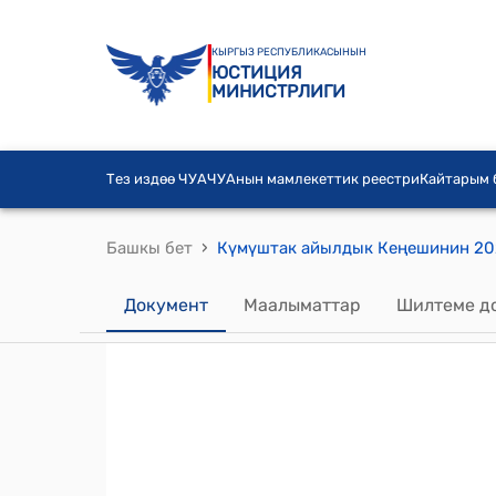
КЫРГЫЗ РЕСПУБЛИКАСЫНЫН
ЮСТИЦИЯ
МИНИСТРЛИГИ
Тез издөө ЧУА
ЧУАнын мамлекеттик реестри
Кайтарым
›
Башкы бет
Документ
Маалыматтар
Шилтеме д