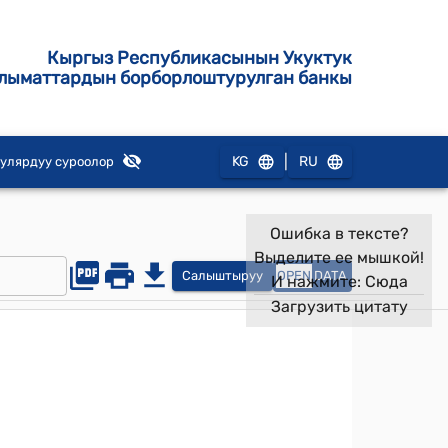
Кыргыз Республикасынын Укуктук
лыматтардын борборлоштурулган банкы
|
KG
RU
улярдуу суроолор
Ошибка в тексте?
Выделите ее мышкой!
Салыштыруу
OPEN
DATA
И нажмите:
Сюда
Загрузить цитату