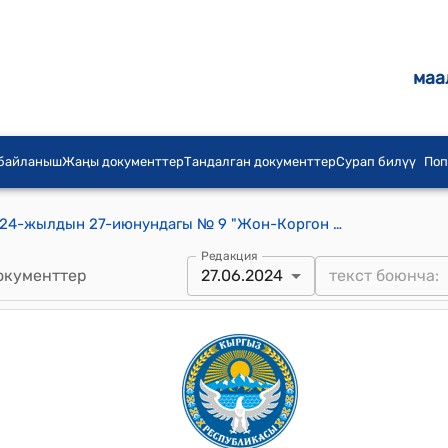
маа
 байланыш
Жаңы документтер
Тандалган документтер
Сурап билүү
Поп
Күмүштак айылдык Кеңешинин 2024-жылдын 27-июнундагы № 9 "Жон-Коргон айылынын тургуну Абдыкеримова Гүлмайрамга Азия чемпионатына барууга акча каражат бөлүп берүү жөнүндө" токтому
Редакция
окументтер
27.06.2024