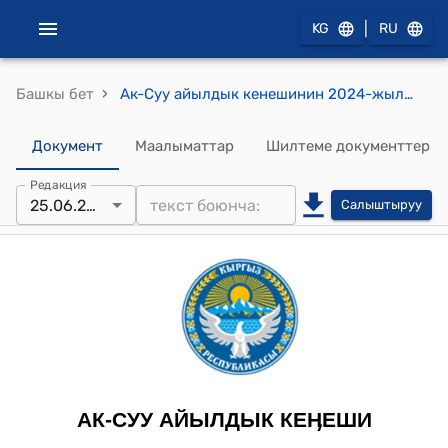
|
KG
RU
›
Башкы бет
Ак-Суу айылдык кенешинин 2024-жылдын 25-июнундагы №189 “Ак-Суу айыл өкмөтүнүн КБФнын жерлерин пайдалануу боюнча аткарып жаткан иштери жөнүндө” токтому
Документ
Маалыматтар
Шилтеме документтер
Редакция
25.06.2024
Салыштыруу