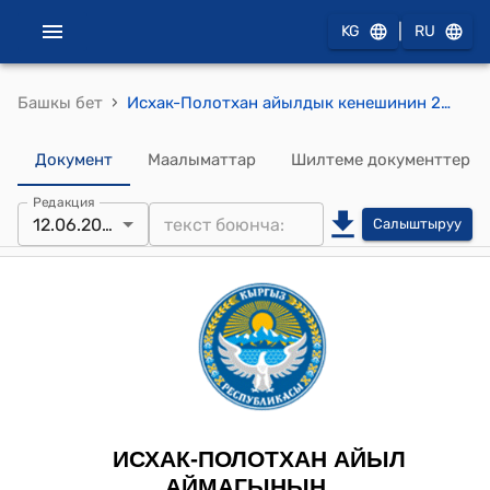
|
KG
RU
›
Башкы бет
Исхак-Полотхан айылдык кенешинин 2024-жылдын 12-июнундагы №132 "Исхак-Полотхан айыл аймагындагы Жеңиш айылына гөрүстөн үчүн 5,0 га жер аянтын ажыратып берүү жөнүндө" токтому.
Документ
Маалыматтар
Шилтеме документтер
Редакция
12.06.2024
Салыштыруу