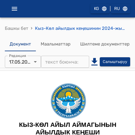
|
KG
RU
›
Башкы бет
Кыз-Кѳл айылдык кеңешинин 2024-жылынын 17-майындагы №11 “Өнүгүү программасынын иш-аралар планы жөнүндө” токтому
Документ
Маалыматтар
Шилтеме документтер
Редакция
17.05.2024
Салыштыруу