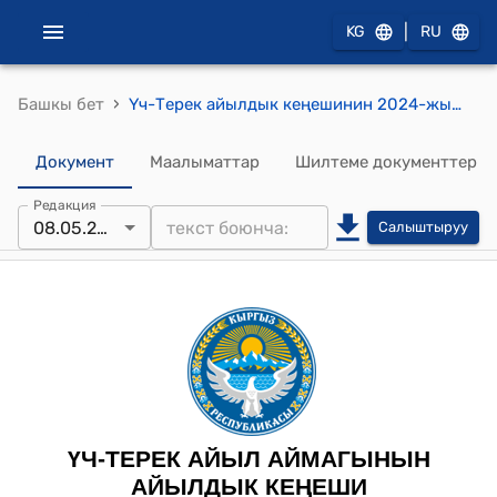
|
KG
RU
›
Башкы бет
Үч-Терек айылдык кеңешинин 2024-жылынын 08-майындагы №226 “Саргата айылынын Кара–Колот участкасынан, Үч-Терек–Кызыл-Өзгөрүш унаа жолунун 2010м аралыгындагы №318 контурдагы 0,05га жайыт жер аянтынын багытын өзгөртүүгө макулдук берүү жөнүндө” токтому
Документ
Маалыматтар
Шилтеме документтер
Редакция
08.05.2024
Салыштыруу