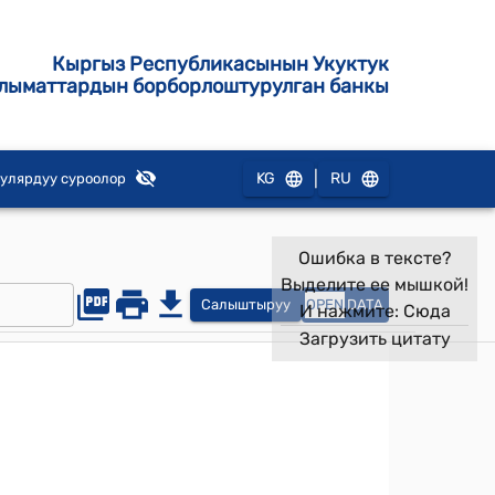
Кыргыз Республикасынын Укуктук
лыматтардын борборлоштурулган банкы
|
KG
RU
улярдуу суроолор
Ошибка в тексте?
Выделите ее мышкой!
Салыштыруу
OPEN
DATA
И нажмите:
Сюда
Загрузить цитату