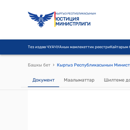
КЫРГЫЗ РЕСПУБЛИКАСЫНЫН
ЮСТИЦИЯ
МИНИСТРЛИГИ
Тез издөө ЧУА
ЧУАнын мамлекеттик реестри
Кайтарым
›
Башкы бет
Документ
Маалыматтар
Шилтеме д