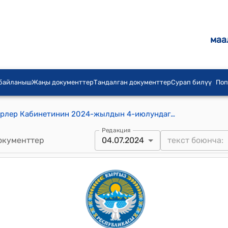
маа
 байланыш
Жаңы документтер
Тандалган документтер
Сурап билүү
Поп
Кыргыз Республикасынын Министрлер Кабинетинин 2024-жылдын 4-июлундагы № 355 "Кыргыз Республикасынын Чүй облусунун Сокулук районунун Күнтуу айыл аймагында жайгашкан жер участогун "Айыл чарба багытындагы жерлер" категориясынан "Өнөр жайынын, транспорттун, байланыштын, энергетиканын, коргонуунун жерлери жана башка багыттагы жерлер" категориясына которуу (трансформациялоо) жөнүндө" токтому
Редакция
окументтер
04.07.2024