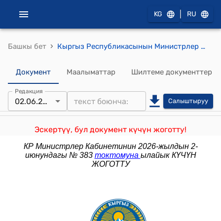
|
KG
RU
›
Башкы бет
Кыргыз Республикасынын Министрлер Кабинетинин 2024-жылдын 24-июнундагы № 344 "Кыргыз Республикасынын Эмгек, социалдык камсыздоо жана миграция министрлигине караштуу "Социалдык коргоону санариптештирүү борбору" мамлекеттик мекемеси жөнүндө" токтому
Документ
Маалыматтар
Шилтеме документтер
Редакция
02.06.2026
Салыштыруу
Эскертүү, бул документ күчүн жоготту!