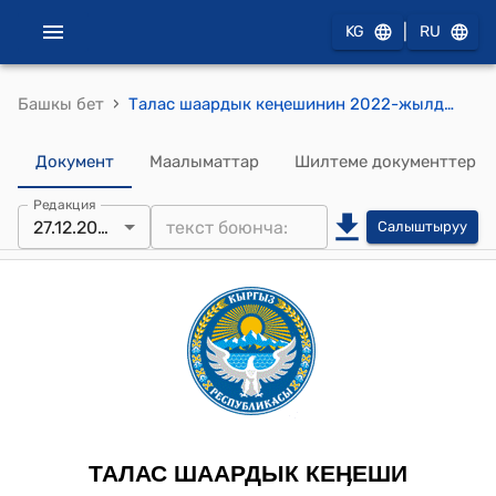
|
KG
RU
›
Башкы бет
Талас шаардык кеңешинин 2022-жылдын 27-декабрындагы № 49/19-8 "“Талас жашыл чарба” муниципалдык ишканасынын 2022-жылга карата жергиликтүү бюджеттен 2111, 2121 беренелеринен үнөмдөлгөн каражаттарынын эсебинен кызматкерлердин он үчүнчү айлык маянасын берүүгө макулдук жөнүндө" токтому
Документ
Маалыматтар
Шилтеме документтер
Редакция
27.12.2022
Салыштыруу