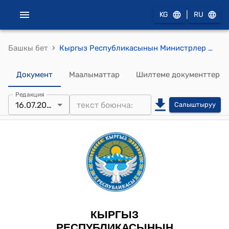
|
KG
RU
›
Башкы бет
Кыргыз Республикасынын Министрлер Кабинетинин 2024-жылдын 16-июлундагы № 391 "Кыргыз Республикасында кол өнөрчүлөрдүн реестрин түзүү жана жүргүзүү тартиби жөнүндө жобону бекитүү тууралуу" токтому
Документ
Маалыматтар
Шилтеме документтер
Редакция
16.07.2024
Салыштыруу