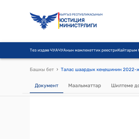
КЫРГЫЗ РЕСПУБЛИКАСЫНЫН
ЮСТИЦИЯ
МИНИСТРЛИГИ
Тез издөө ЧУА
ЧУАнын мамлекеттик реестри
Кайтарым
›
Башкы бет
Документ
Маалыматтар
Шилтеме д