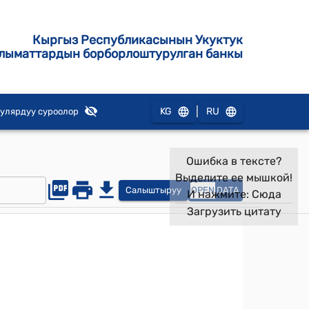
Кыргыз Республикасынын Укуктук
лыматтардын борборлоштурулган банкы
|
KG
RU
улярдуу суроолор
Ошибка в тексте?
Выделите ее мышкой!
Салыштыруу
OPEN
DATA
И нажмите:
Сюда
Загрузить цитату