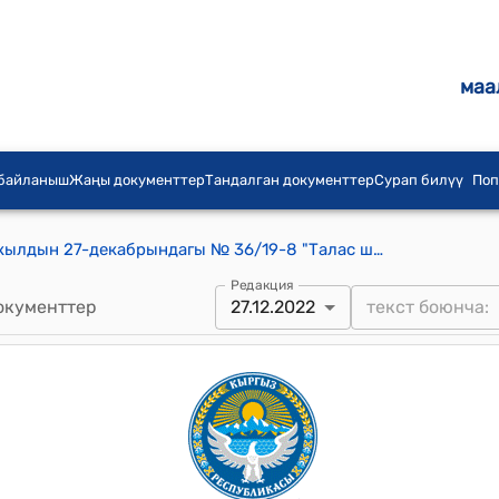
маа
 байланыш
Жаңы документтер
Тандалган документтер
Сурап билүү
Поп
Талас шаардык кеңешинин 2022-жылдын 27-декабрындагы № 36/19-8 "Талас шаардык Муниципалдык менчик башкармалыгынын жалпы ишмердүүлүгү жана жаңы тариф менен иштөөнүн жыйынтыктары жөнүндө" токтому
Редакция
окументтер
27.12.2022