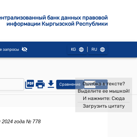
ентрализованный банк данных правовой
информации Кыргызской Республики
|
KG
RU
е запросы
Ошибка в тексте?
Сравнение
OPEN
DATA
Выделите ее мышкой!
И нажмите:
Сюда
Загрузить цитату