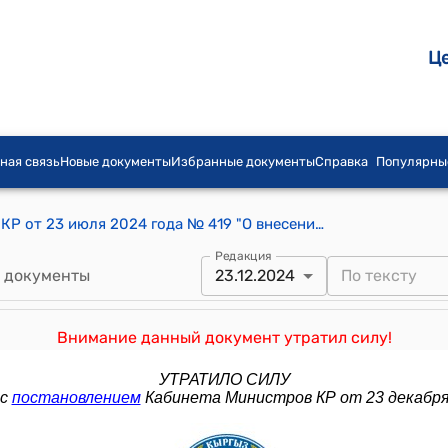
Ц
ная связь
Новые документы
Избранные документы
Справка
Популярны
Постановление Кабинета Министров КР от 23 июля 2024 года № 419 "О внесении изменений в постановление Кабинета Министров Кыргызской Республики "Об утверждении Порядка формирования и использования сумм штрафов, взысканных за совершение правонарушений, обработанных в автоматизированной информационной системе "Единый реестр правонарушений", в том числе зафиксированных с применением аппаратно-программного комплекса, в рамках реализации компонента "Безопасный город" проекта "Умный город" от 6 июня 2022 года № 299
Редакция
 документы
23.12.2024
Внимание данный документ утратил силу!