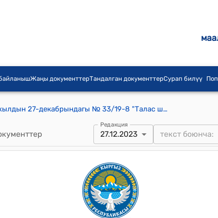
маа
 байланыш
Жаңы документтер
Тандалган документтер
Сурап билүү
Поп
Талас шаардык кеңешинин 2022-жылдын 27-декабрындагы № 33/19-8 "Талас шаардык “Таза-Суу ” муниципалдык ишканасынын жалпы ишмердүүлүгү жана “Таза-суу жана саркынды суу түйүндөрүн оңдоо” боюнча долбоордун II фазасы жөнүндө" токтому
Редакция
окументтер
27.12.2023