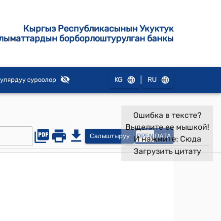
Кыргыз Республикасынын Укуктук
лыматтардын борборлоштурулган банкы
|
KG
RU
улярдуу суроолор
Ошибка в тексте?
Выделите ее мышкой!
Салыштыруу
OPEN
DATA
И нажмите:
Сюда
Загрузить цитату