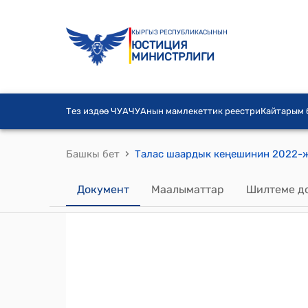
КЫРГЫЗ РЕСПУБЛИКАСЫНЫН
ЮСТИЦИЯ
МИНИСТРЛИГИ
Тез издөө ЧУА
ЧУАнын мамлекеттик реестри
Кайтарым
›
Башкы бет
Документ
Маалыматтар
Шилтеме д