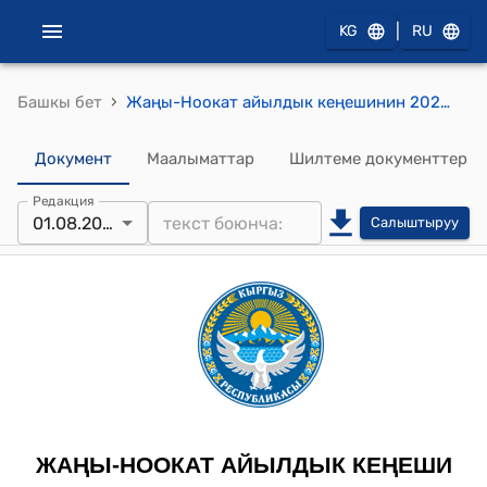
|
KG
RU
›
Башкы бет
Жаңы-Ноокат айылдык кеңешинин 2024-жылдын 11-январындагы №2 "Жаңы-Ноокат айыл өкмөтүнүн жалпы билим берүү жана мектепке чейинки билим берүү мекемелерине 2024-жылга карата электр энергиясынан пайдалануу лимитин бекитүү жөнүндө" токтому.
Документ
Маалыматтар
Шилтеме документтер
Редакция
01.08.2024
Салыштыруу