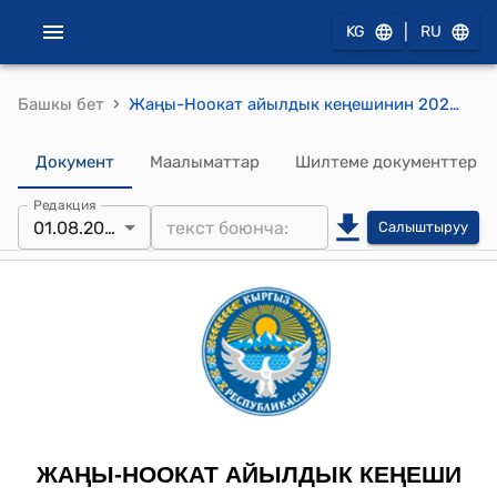
|
KG
RU
›
Башкы бет
Жаңы-Ноокат айылдык кеңешинин 2024-жылдын 11-январындагы №3 "Жаңы-Ноокат айыл өкмөтүнүн 2023-жылдагы жергиликтүү бюджетинен үнөмдөлгөн акча каражаттарын 2024-жылда пайдалануу багыттарын бекитүү жөнүндө" токтому.
Документ
Маалыматтар
Шилтеме документтер
Редакция
01.08.2024
Салыштыруу