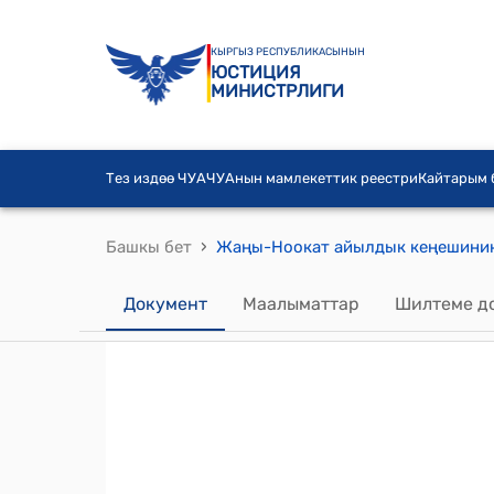
КЫРГЫЗ РЕСПУБЛИКАСЫНЫН
ЮСТИЦИЯ
МИНИСТРЛИГИ
Тез издөө ЧУА
ЧУАнын мамлекеттик реестри
Кайтарым
›
Башкы бет
Документ
Маалыматтар
Шилтеме д