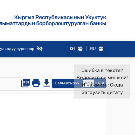
Кыргыз Республикасынын Укуктук
лыматтардын борборлоштурулган банкы
|
KG
RU
улярдуу суроолор
Ошибка в тексте?
Выделите ее мышкой!
Салыштыруу
OPEN
DATA
И нажмите:
Сюда
Загрузить цитату