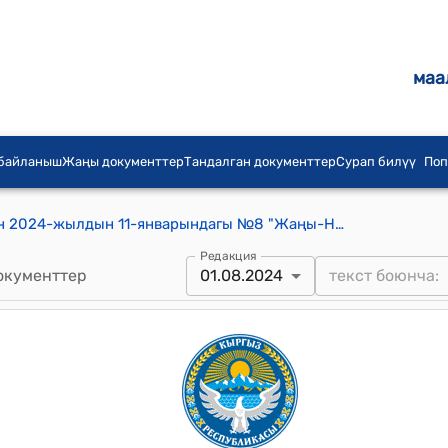
маа
 байланыш
Жаңы документтер
Тандалган документтер
Сурап билүү
Поп
Жаңы-Ноокат айылдык кеңешинин 2024-жылдын 11-январындагы №8 "Жаңы-Ноокат айыл өкмөтүнүн 2023-жылдагы жергиликтүү бюджетинен үнөмдөлгөн акча каражаттарын 2024-жылда пайдалануу багыттарын бекитүү жөнүндө" токтому.
Редакция
окументтер
01.08.2024