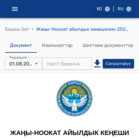
|
KG
RU
›
Башкы бет
Жаңы-Ноокат айылдык кеңешинин 2024-жылдын 20-февралындагы №2 "Жаны-Ноокат айыл өкмөтүнө караштуу Мончок-Дөбө айылынын “Сурпа-Таш” бөлөмүнөн суу сактагычын куруу үчүн жер аянтын ажыратып берүү жөнүндө" токтому.
Документ
Маалыматтар
Шилтеме документтер
Редакция
01.08.2024
Салыштыруу