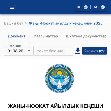
|
KG
RU
›
Башкы бет
Жаңы-Ноокат айылдык кеңешинин 2024-жылдын 08-апрелиндеги №3 "Жаңы-Ноокат айылдык кеңешинин төрагасынын орун басарын шайлоо тууралуу" токтому.
Документ
Маалыматтар
Шилтеме документтер
Редакция
01.08.2024
Салыштыруу