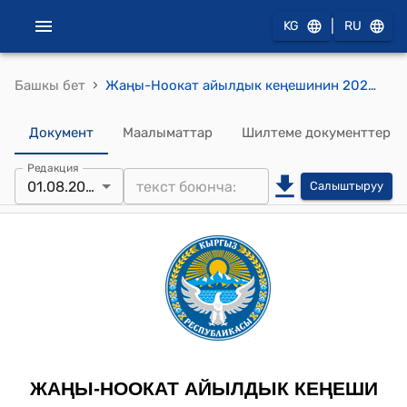
|
KG
RU
›
Башкы бет
Жаңы-Ноокат айылдык кеңешинин 2024-жылдын 19-апрелиндеги №2 "Жаңы-Ноокат айыл өкмөтүнүн 2024-жылдын 18-апрелиндеги №26 сандуу каты жөнүндө" токтому.
Документ
Маалыматтар
Шилтеме документтер
Редакция
01.08.2024
Салыштыруу