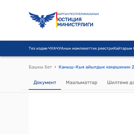
КЫРГЫЗ РЕСПУБЛИКАСЫНЫН
ЮСТИЦИЯ
МИНИСТРЛИГИ
Тез издөө ЧУА
ЧУАнын мамлекеттик реестри
Кайтарым
›
Башкы бет
Документ
Маалыматтар
Шилтеме д