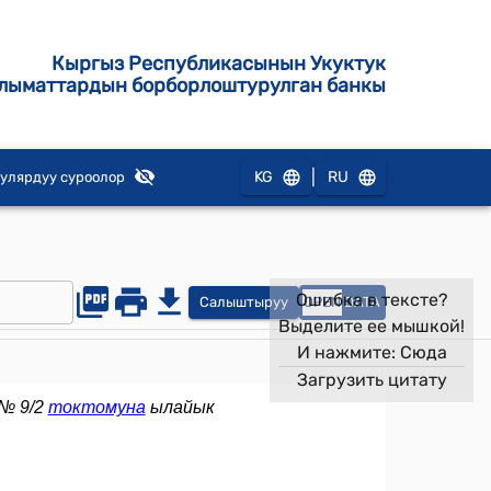
Кыргыз Республикасынын Укуктук
лыматтардын борборлоштурулган банкы
|
KG
RU
улярдуу суроолор
Ошибка в тексте?
Салыштыруу
OPEN
DATA
Выделите ее мышкой!
И нажмите:
Сюда
Загрузить цитату