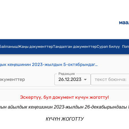
маа
 байланыш
Жаңы документтер
Тандалган документтер
Сурап билүү
Поп
Жерге-Тал айыл аймагынын айылдык кеңешинин 2023-жылдын 5-октябрындагы № 7/6 "Жерге-Тал айыл аймагындагы Р.Өмүракунова, Жалгыз-Терек Жоогазындары, Ак-Тилек-Тогуз-Булак жана Жаңы тилек-Чагалдак бала бакчалардын ата-эне тарабынан балдар үчүн тамак ашына болгон төлөмүн 600 сомдон 700 сомго жогорулатып берүү жөнүндө"
Редакция
окументтер
26.12.2023
Эскертүү, бул документ күчүн жоготту!