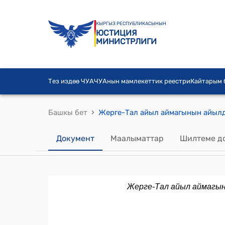
КЫРГЫЗ РЕСПУБЛИКАСЫНЫН
ЮСТИЦИЯ
МИНИСТРЛИГИ
Тез издөө ЧУА
ЧУАнын мамлекеттик реестри
Кайтарым
›
Башкы бет
Документ
Маалыматтар
Шилтеме д