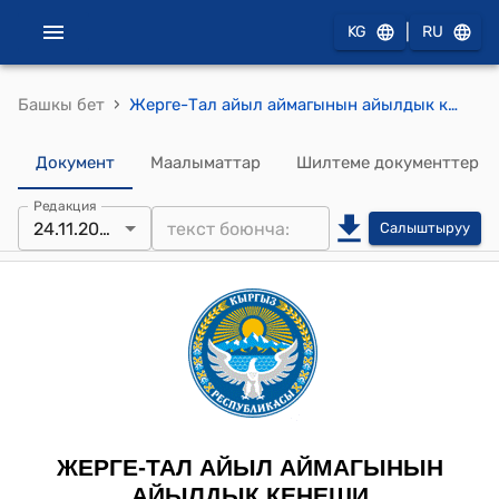
|
KG
RU
›
Башкы бет
Жерге-Тал айыл аймагынын айылдык кеңешинин 2023-жылдын 24-ноябрындагы № 8/8 "Нарын райондук өнүктүрүү фонду аркылуу Жерге-Тал айылындагы борбордук паркына өздүк салым катары акча каражатын бөлүп берүү жөнүндө" токтому
Документ
Маалыматтар
Шилтеме документтер
Редакция
24.11.2023
Салыштыруу