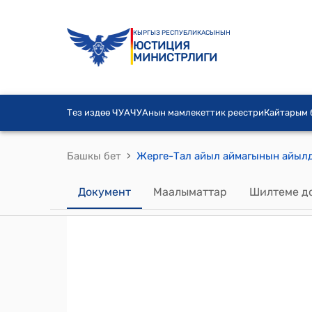
КЫРГЫЗ РЕСПУБЛИКАСЫНЫН
ЮСТИЦИЯ
МИНИСТРЛИГИ
Тез издөө ЧУА
ЧУАнын мамлекеттик реестри
Кайтарым
›
Башкы бет
Документ
Маалыматтар
Шилтеме д