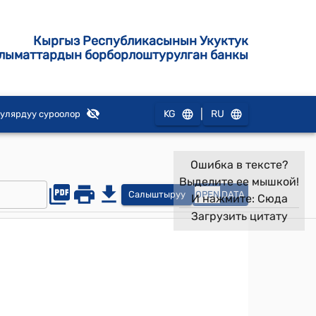
Кыргыз Республикасынын Укуктук
лыматтардын борборлоштурулган банкы
|
KG
RU
улярдуу суроолор
Ошибка в тексте?
Выделите ее мышкой!
Салыштыруу
OPEN
DATA
И нажмите:
Сюда
Загрузить цитату