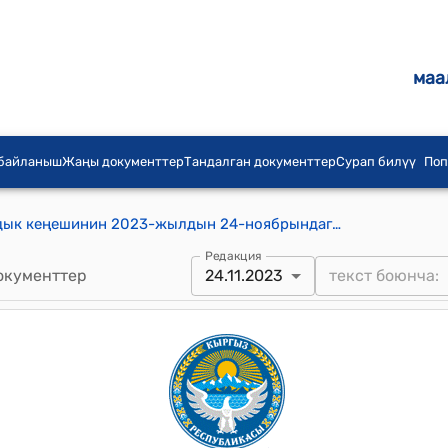
маа
 байланыш
Жаңы документтер
Тандалган документтер
Сурап билүү
Поп
Жерге-Тал айыл аймагынын айылдык кеңешинин 2023-жылдын 24-ноябрындагы № 8/12 "Жерге-Тал айыл аймагынын жергиликтүү бюджетине максаттуу трансфертке түшкөн акча каражатын чыгымдоо жөнүндө" токтому
Редакция
окументтер
24.11.2023