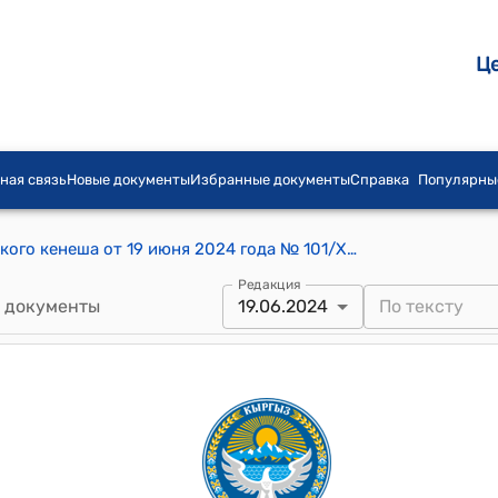
Ц
ная связь
Новые документы
Избранные документы
Справка
Популярны
Постановление Каиндинского городского кенеша от 19 июня 2024 года № 101/XXX–1 "Отчет мэра г. Каинда "Об исполнении бюджета мэрии г. Каинда за 1–ое полугодие 2024 года"
Редакция
 документы
19.06.2024