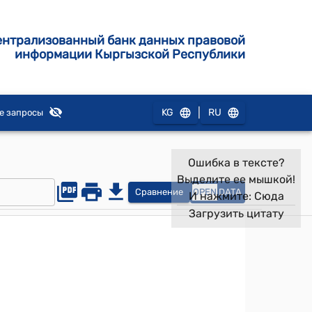
ентрализованный банк данных правовой
информации Кыргызской Республики
|
KG
RU
е запросы
Ошибка в тексте?
Выделите ее мышкой!
Сравнение
OPEN
DATA
И нажмите:
Сюда
Загрузить цитату