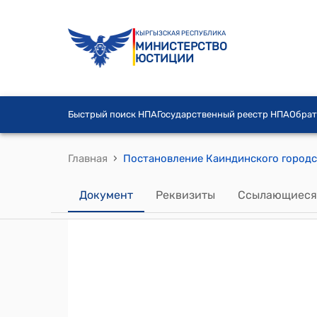
КЫРГЫЗСКАЯ РЕСПУБЛИКА
МИНИСТЕРСТВО
ЮСТИЦИИ
Быстрый поиск НПА
Государственный реестр НПА
Обрат
›
Главная
Документ
Реквизиты
Ссылающиеся