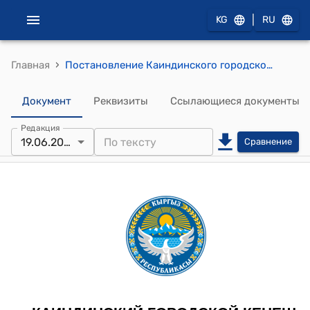
|
KG
RU
›
Главная
Постановление Каиндинского городского кенеша от 19 июня 2024 года № 104/XXX–4 "О даче согласия на передачу муниципальной квартиры детям-сиротам Иманалиеву Азамату Нурлановичу 2005 года рождения и его сестре Иманалиевой Бахтияне Нурлановне 2009 года рождения, воспитанникам Панфиловской школы-интернат для детей–сирот и детей, оставшихся без попечения родителей им. К.Тилебалдиева"
Документ
Реквизиты
Ссылающиеся документы
Редакция
19.06.2024
Сравнение