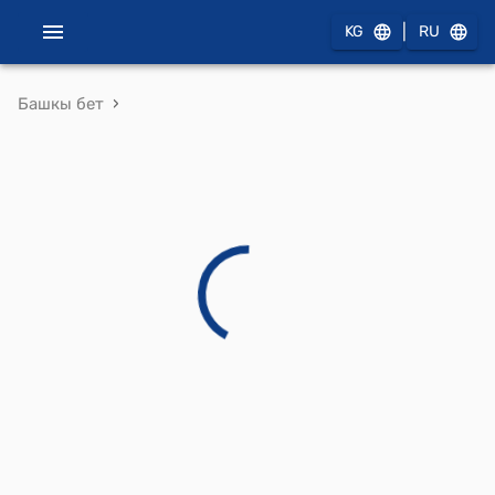
|
KG
RU
›
Башкы бет