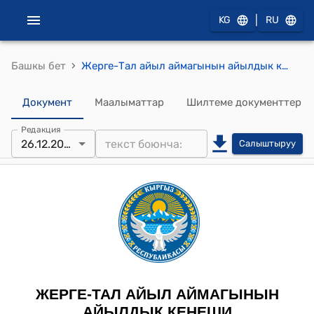
|
KG
RU
›
Башкы бет
Жерге-Тал айыл аймагынын айылдык кеңешинин 2023-жылдын 26-декабрындагы № 9/12 "Кыймылдуу жана кыймылсыз мүлктөрдү реестр боюнча кароо жөнүндө" токтому
Документ
Маалыматтар
Шилтеме документтер
Редакция
26.12.2023
Салыштыруу