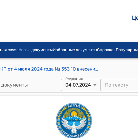
Ц
ная связь
Новые документы
Избранные документы
Справка
Популярны
Постановление Кабинета Министров КР от 4 июля 2024 года № 353 "О внесении изменений в постановление Правительства Кыргызской Республики "О вопросах лицензирования права пользования недрами" от 29 ноября 2018 года № 561"
Редакция
 документы
04.07.2024