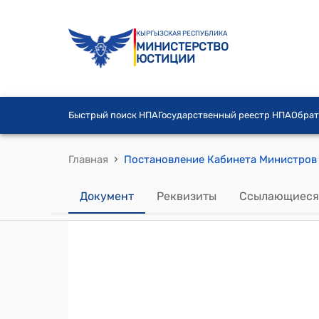
КЫРГЫЗСКАЯ РЕСПУБЛИКА
МИНИСТЕРСТВО
ЮСТИЦИИ
Быстрый поиск НПА
Государственный реестр НПА
Обрат
›
Главная
Документ
Реквизиты
Ссылающиеся