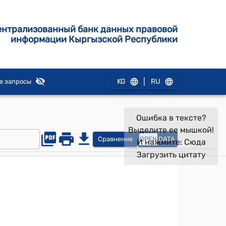
ентрализованный банк данных правовой
информации Кыргызской Республики
|
KG
RU
е запросы
Ошибка в тексте?
Выделите ее мышкой!
Сравнение
OPEN
DATA
И нажмите:
Сюда
Загрузить цитату