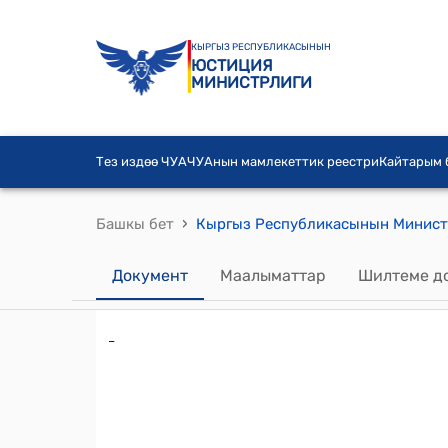
КЫРГЫЗ РЕСПУБЛИКАСЫНЫН
ЮСТИЦИЯ
МИНИСТРЛИГИ
Тез издөө ЧУА
ЧУАнын мамлекеттик реестри
Кайтарым
›
Башкы бет
Документ
Маалыматтар
Шилтеме д