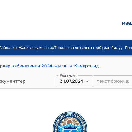
маа
 байланыш
Жаңы документтер
Тандалган документтер
Сурап билүү
Поп
Кыргыз Республикасынын Министрлер Кабинетинин 2024-жылдын 19-мартындагы № 124 "Медициналык, ветеринардык, техникалык максаттарда, ошондой эле парфюмердик-косметикалык жана алкоголдук продукцияны өндүрүү үчүн пайдаланылуучу этил спиртин сатып алуу тартиби жөнүндө жобону бекитүү тууралуу" токтому
Редакция
окументтер
31.07.2024