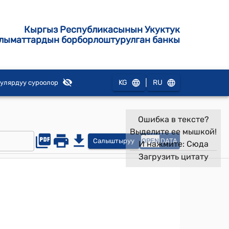
Кыргыз Республикасынын Укуктук
лыматтардын борборлоштурулган банкы
|
KG
RU
улярдуу суроолор
Ошибка в тексте?
Выделите ее мышкой!
Салыштыруу
OPEN
DATA
И нажмите:
Сюда
Загрузить цитату