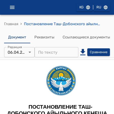
|
KG
RU
›
Главная
Постановление Таш-Добонского айылного кенеша от 6 апреля 2022 года № 8 "О передаче земельного участка для строительства нового корпуса школы в селе Бер Булак"
Документ
Реквизиты
Ссылающиеся документы
Редакция
06.04.2022
Сравнение