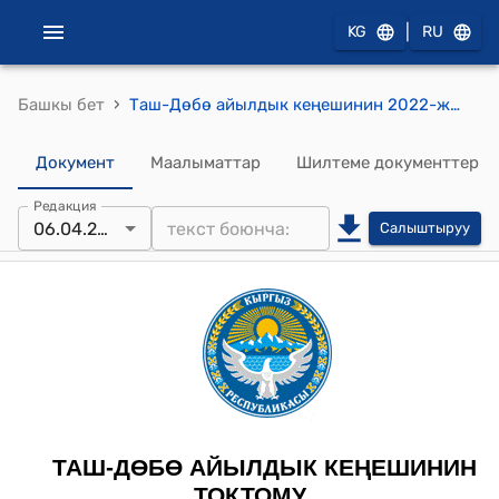
|
KG
RU
›
Башкы бет
Таш-Дөбө айылдык кеңешинин 2022-жылдын 6-апрели № 9 "Убактылуу жер комиссиясын түзүү жөнүндө" токтому
Документ
Маалыматтар
Шилтеме документтер
Редакция
06.04.2022
Салыштыруу