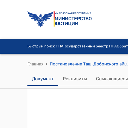
КЫРГЫЗСКАЯ РЕСПУБЛИКА
МИНИСТЕРСТВО
ЮСТИЦИИ
Быстрый поиск НПА
Государственный реестр НПА
Обрат
›
Главная
Документ
Реквизиты
Ссылающиеся