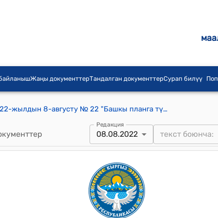
маа
 байланыш
Жаңы документтер
Тандалган документтер
Сурап билүү
Поп
Таш-Дөбө айылдык кеңешинин 2022-жылдын 8-августу № 22 "Башкы планга түзөтүүлөрдү киргизүүгө уруксат берүү жөнүндө" токтому
Редакция
окументтер
08.08.2022