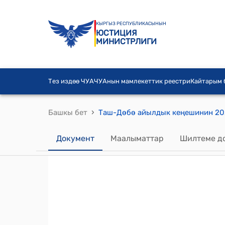
КЫРГЫЗ РЕСПУБЛИКАСЫНЫН
ЮСТИЦИЯ
МИНИСТРЛИГИ
Тез издөө ЧУА
ЧУАнын мамлекеттик реестри
Кайтарым
›
Башкы бет
Документ
Маалыматтар
Шилтеме д