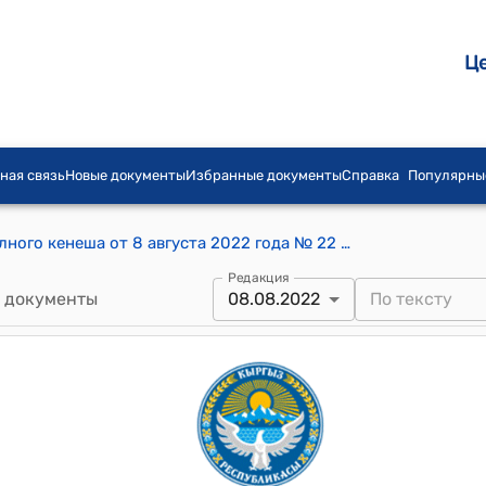
Ц
ная связь
Новые документы
Избранные документы
Справка
Популярны
Постановление Таш-Добонского айылного кенеша от 8 августа 2022 года № 22 "О разрешении внесении корректировки в генеральный план"
Редакция
 документы
08.08.2022