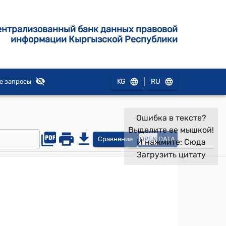
ентрализованный банк данных правовой
информации Кыргызской Республики
|
KG
RU
е запросы
Ошибка в тексте?
Выделите ее мышкой!
Сравнение
OPEN
DATA
И нажмите:
Сюда
Загрузить цитату