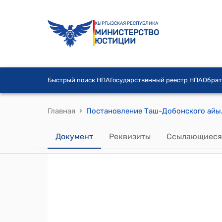
КЫРГЫЗСКАЯ РЕСПУБЛИКА
МИНИСТЕРСТВО
ЮСТИЦИИ
Быстрый поиск НПА
Государственный реестр НПА
Обрат
›
Главная
Документ
Реквизиты
Ссылающиеся