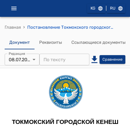
|
KG
RU
›
Главная
Постановление Токмокского городского кенеша от 8 июля 2024 года № 216/35-5 "О даче согласия на принятие на баланс Управления муниципальной собственности города Токмок 100 квартир социального городка, ФАП и мечеть, расположенных по адресу: г. Токмок, ул. Парковая, 22"
Документ
Реквизиты
Ссылающиеся документы
Редакция
08.07.2024
Сравнение