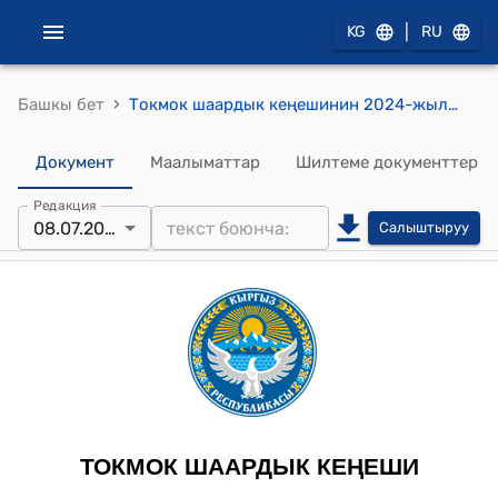
|
KG
RU
›
Башкы бет
Токмок шаардык кеңешинин 2024-жылдын 8-июлундагы № 217/35-5 "Токмок шаары, Гагарин көчөсү, 140 дарегинде жайгашкан төрөт үйүнүн жаңы бөлүмүн Токмок шаарынын Муниципалдык менчик башкармалыгынын балансына кабыл алууга макулдук берүү жөнүндө" токтому
Документ
Маалыматтар
Шилтеме документтер
Редакция
08.07.2024
Салыштыруу