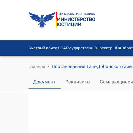
КЫРГЫЗСКАЯ РЕСПУБЛИКА
МИНИСТЕРСТВО
ЮСТИЦИИ
Быстрый поиск НПА
Государственный реестр НПА
Обрат
›
Главная
Документ
Реквизиты
Ссылающиеся