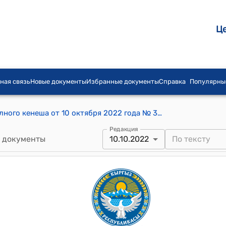
Ц
ная связь
Новые документы
Избранные документы
Справка
Популярны
Постановление Таш-Добонского айылного кенеша от 10 октября 2022 года № 30 "Об утверждении штатного расписания МП "Таза-Таш-Добо"
Редакция
 документы
10.10.2022