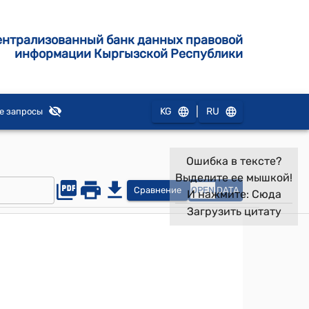
ентрализованный банк данных правовой
информации Кыргызской Республики
|
KG
RU
е запросы
Ошибка в тексте?
Выделите ее мышкой!
Сравнение
OPEN
DATA
И нажмите:
Сюда
Загрузить цитату