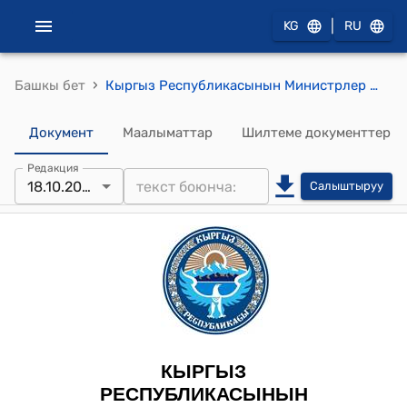
|
KG
RU
›
Башкы бет
Кыргыз Республикасынын Министрлер Кабинетинин 2024-жылдын 18-октябрындагы № 636 Кыргыз Республикасынын Юстиция министрлигине караштуу Жазаларды аткаруу кызматынын мекемелериндеги соттолгондорду жана камакка алынган адамдарды материалдык-тиричилик жактан камсыз кылуунун минималдуу ченемдерин бекитүү жөнүндө" токтому
Документ
Маалыматтар
Шилтеме документтер
Редакция
18.10.2024
Салыштыруу