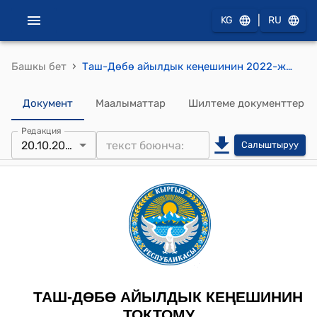
|
KG
RU
›
Башкы бет
Таш-Дөбө айылдык кеңешинин 2022-жылдын 20-октябры № 33 "Балдар аянтчасын куруу үчүн жер тилкесин берүү жөнүндө" токтому
Документ
Маалыматтар
Шилтеме документтер
Редакция
20.10.2022
Салыштыруу