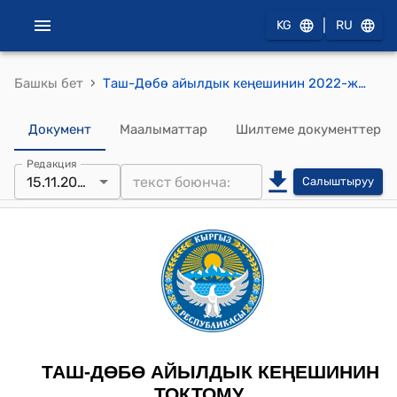
|
KG
RU
›
Башкы бет
Таш-Дөбө айылдык кеңешинин 2022-жылдын 15-ноябры № 38 "Жеке типтүү кызматтык турак жай имараттарын куруу үчүн мөөнөтсүз пайдаланууга жер участогун берүү жөнүндө" токтому
Документ
Маалыматтар
Шилтеме документтер
Редакция
15.11.2022
Салыштыруу