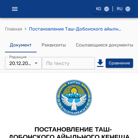
|
KG
RU
›
Главная
Постановление Таш-Добонского айылного кенеша от 20 декабря 2022 года № 41 "О введении налога на имущество по Таш-Добонскому айыл окмоту"
Документ
Реквизиты
Ссылающиеся документы
Редакция
20.12.2022
Сравнение