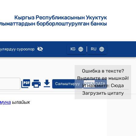
Кыргыз Республикасынын Укуктук
лыматтардын борборлоштурулган банкы
|
KG
RU
улярдуу суроолор
Ошибка в тексте?
Выделите ее мышкой!
Салыштыруу
OPEN
DATA
И нажмите:
Сюда
Загрузить цитату