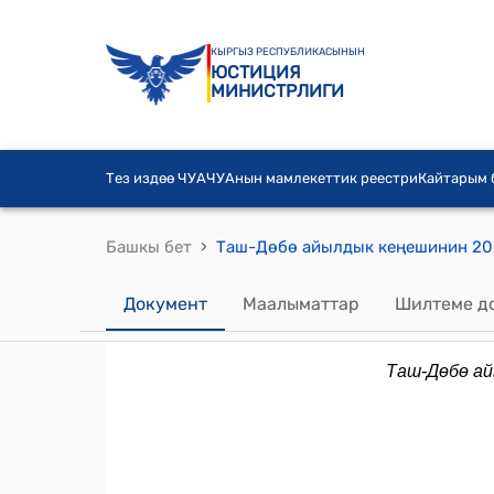
КЫРГЫЗ РЕСПУБЛИКАСЫНЫН
ЮСТИЦИЯ
МИНИСТРЛИГИ
Тез издөө ЧУА
ЧУАнын мамлекеттик реестри
Кайтарым
›
Башкы бет
Документ
Маалыматтар
Шилтеме д