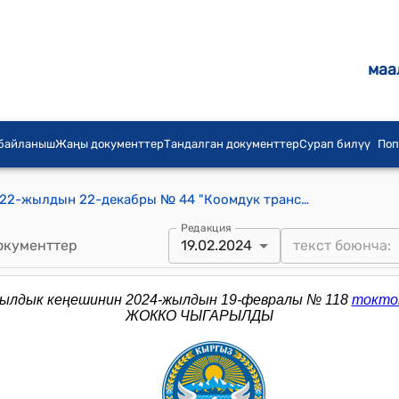
маа
 байланыш
Жаңы документтер
Тандалган документтер
Сурап билүү
Поп
Таш-Дөбө айылдык кеңешинин 2022-жылдын 22-декабры № 44 "Коомдук транспортто жүрүү үчүн тарифтерди (бааларды) жогорулатуу жөнүндө" токтому
Редакция
окументтер
19.02.2024