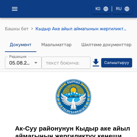
|
KG
RU
›
Башкы бет
Кыдыр Аке айыл аймагынын жергиликтүү кеңешинин 1-чакырылышынын кезектеги 4-сессиясынын 2024-жылдын 05-августундагы №49 "Кереге-Таш айылынын “Ак Бака” ичүүчү сууну керектөөчүлөрдүн айылдык коомдук бирикмесинин карамагындагы ичүүчү суу тарамдарын муниципалдык менчикке алууга макулдук берүү жөнүндө" токтому
Документ
Маалыматтар
Шилтеме документтер
Редакция
05.08.2024
Салыштыруу