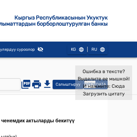
Кыргыз Республикасынын Укуктук
лыматтардын борборлоштурулган банкы
|
KG
RU
улярдуу суроолор
Ошибка в тексте?
Выделите ее мышкой!
Салыштыруу
OPEN
DATA
И нажмите:
Сюда
Загрузить цитату