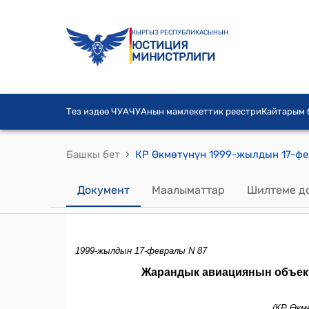
КЫРГЫЗ РЕСПУБЛИКАСЫНЫН
ЮСТИЦИЯ
МИНИСТРЛИГИ
Тез издөө ЧУА
ЧУАнын мамлекеттик реестри
Кайтарым
›
Башкы бет
Документ
Маалыматтар
Шилтеме д