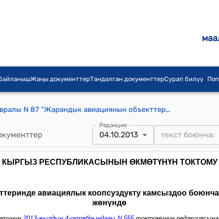
маа
 байланыш
Жаңы документтер
Тандалган документтер
Сурап билүү
Поп
КР Өкмөтүнүн 1999-жылдын 17-февралы N 87 "Жарандык авиациянын объекттеринде авиациялык коопсуздукту камсыздоо боюнча ченемдик актыларды бекитүү жөнүндө" Токтому
Редакция
окументтер
04.10.2013