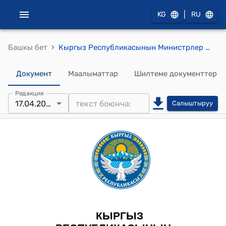
|
KG
RU
›
Башкы бет
Кыргыз Республикасынын Министрлер Кабинетинин 2024-жылдын 13-сентябрындагы № 568 "Билим берүүнүн сапатын өнүктүрүү маселелери жөнүндө" токтому
Документ
Маалыматтар
Шилтеме документтер
Редакция
17.04.2026
Салыштыруу