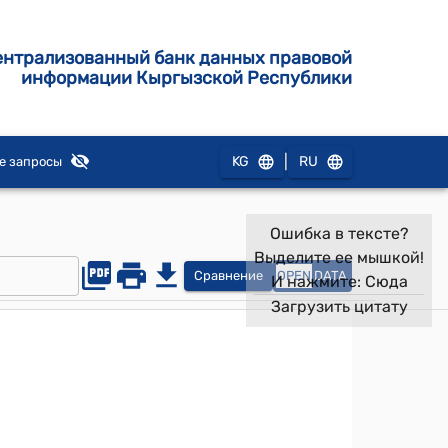
ентрализованный банк данных правовой
информации Кыргызской Республики
|
KG
RU
е запросы
Ошибка в тексте?
Выделите ее мышкой!
Сравнение
OPEN
DATA
И нажмите:
Сюда
Загрузить цитату