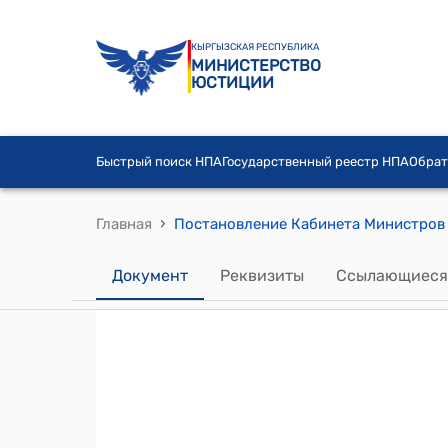
КЫРГЫЗСКАЯ РЕСПУБЛИКА
МИНИСТЕРСТВО
ЮСТИЦИИ
Быстрый поиск НПА
Государственный реестр НПА
Обрат
›
Главная
Документ
Реквизиты
Ссылающиеся